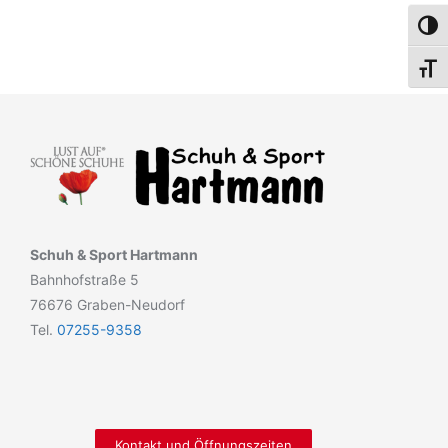
Umsch
Schri
Schuh & Sport Hartmann
Bahnhofstraße 5
76676 Graben-Neudorf
Tel.
07255-9358
Kontakt und Öffnungszeiten