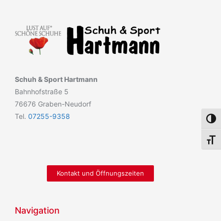
Schuh & Sport Hartmann
Bahnhofstraße 5
76676 Graben-Neudorf
Tel.
07255-9358
Umsch
Schri
Kontakt und Öffnungszeiten
Navigation