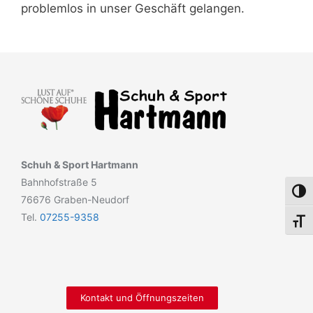
problemlos in unser Geschäft gelangen.
Schuh & Sport Hartmann
Bahnhofstraße 5
Umsch
76676 Graben-Neudorf
Tel.
07255-9358
Schri
Kontakt und Öffnungszeiten