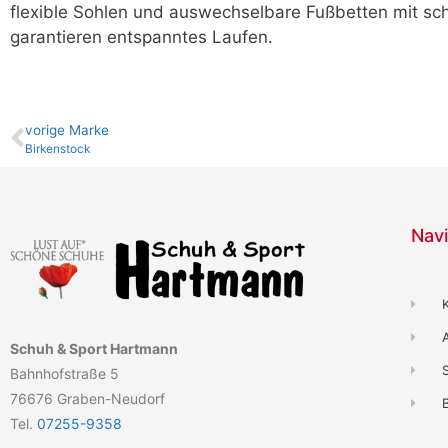
flexible Sohlen und auswechselbare Fußbetten mit s
garantieren entspanntes Laufen.
vo­ri­ge Marke
Birkenstock
Navi
Schuh & Sport Hartmann
Bahnhofstraße 5
76676 Graben-Neudorf
B
Tel.
07255-9358